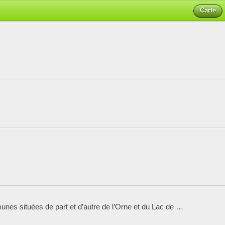
Carte
Ce circuit part à la découverte de Putanges-le-Lac, commune nouvelle depuis le 1er janvier 2016, constituée par la fusion de neuf communes situées de part et d’autre de l’Orne et du Lac de Rabodanges.