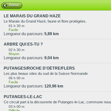
Retour
LE MARAIS DU GRAND HAZÉ
Le Marais du Grand Hazé, faune et flore protégées.
01 h 30 m
Facile
Longueur du parcours:
5,89 km
ARBRE QUI ES-TU ?
02 h 30 m
Moyen
Longueur du parcours:
9,04 km
PUTANGES/ROCHE D'OËTRE/FLERS
Les plus beaux sites du sud de la Suisse Normande
06 h 00 m
Facile
Longueur du parcours:
120,96 km
PUTANGES-LE-LAC
03 h 00 m
Difficile