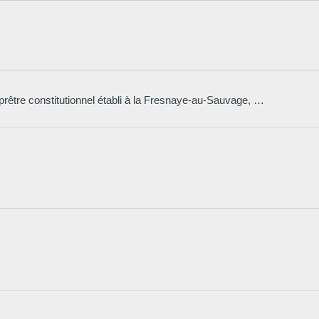
Un circuit bucolique dont les paysages ont marqué le jeune poète Vauquelin de la Fresnaye au milieu du XVIe siècle. À la révolution, un prêtre constitutionnel établi à la Fresnaye-au-Sauvage, s’éprit d’une gourgandine qui lui donna une fille devenue fort célèbre en son temps. Alexandre Dumas en fit « la Dame aux Camélias et Verdi, l’héroïne de l’opéra « La Traviata ».