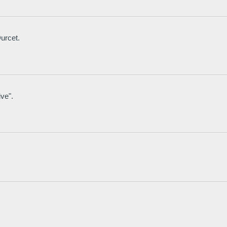
urcet.
ve".